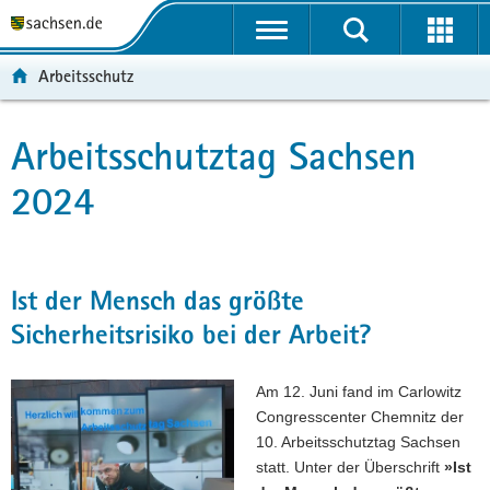
P
P
H
F
o
o
a
o
r
r
u
o
Arbeitsschutz
t
t
p
t
a
a
t
e
l
l
i
r
Arbeitsschutztag Sachsen
Hauptinhalt
ü
n
n
-
2024
b
a
h
B
e
v
a
e
r
i
l
r
g
g
t
e
r
a
i
Ist der Mensch das größte
e
t
c
Sicherheitsrisiko bei der Arbeit?
i
i
h
f
o
e
n
Am 12. Juni fand im Carlowitz
n
Congresscenter Chemnitz der
d
10. Arbeitsschutztag Sachsen
e
statt. Unter der Überschrift
»Ist
N