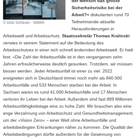
der Mensch das größte
a
Sicherheitsrisiko bei der
v
Arbeit?«
diskutierten rund 70
i
Teilnehmende aktuelle
© Götz Schleser - SMWA
g
Herausforderungen in
a
Arbeitswelt und Arbeitsschutz.
Staatssekretär Thomas Kralinski
t
verwies in seinem Statement auf die Bedeutung des
i
Arbeitsschutzes in einer sich schnell ändernden Arbeitswelt. Er hielt
o
fest: »Die Zahl der Arbeitsunfälle ist in den vergangenen zehn
n
Jahren erfreulicherweise deutlich gesunken. Trotzdem, wir müssen
besser werden. Jeder Arbeitsunfall ist einer zu viel. 2022
ereigneten sich in Deutschland immer noch mehr als 840.000
Arbeitsunfälle und 533 Menschen starben bei der Arbeit. In
Sachsen waren es rund 41.000 Arbeitsunfälle und 17 Menschen
verloren ihr Leben bei der Arbeit. Außerdem sind fast 889 Millionen
Arbeitsunfähigkeitstage eine zu hohe Zahl. Wir brauchen also eine
enge Verzahnung von Arbeitsschutz und Gesundheitsmanagement,
um der »Vision Zero« – einer Welt ohne Arbeitsunfälle und
arbeitsbedingten Erkrankungen näher zu kommen. Die Qualität der
Arbeitsbedingungen dürfte außerdem für die Gewinnung von