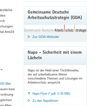
ärztliche
Gemeinsame Deutsche
 des
Arbeitsschutzstrategie (GDA)
urch
suchungen
tal Amt24
Zur GDA-Website
Napo - Sicherheit mit einem
Lächeln
 -
Napo ist der Held einer Trickfilmreihe,
der auf unterhaltsame Weise
verschiedene Themen und Lösungen im
Arbeitsschutz anspricht.
505 Blei
Frauen bzw.
Napo-Flyer (*.pdf, 0,35 MB)
erordnung
ogischen
Zu den Napofilmen
en Alter