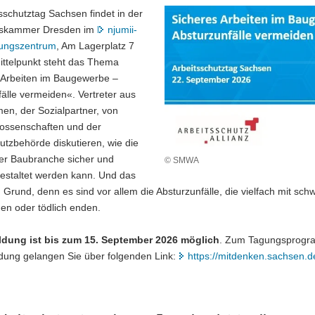
sschutztag Sachsen findet in der
skammer Dresden im
njumii-
tungszentrum
, Am Lagerplatz 7
Mittelpunkt steht das Thema
 Arbeiten im Baugewerbe –
älle vermeiden«. Vertreter aus
en, der Sozialpartner, von
ossenschaften und der
utzbehörde diskutieren, wie die
der Baubranche sicher und
© SMWA
 gestaltet werden kann. Und das
Grund, denn es sind vor allem die Absturzunfälle, die vielfach mit sch
en oder tödlich enden.
dung ist bis zum 15. September 2026 möglich
. Zum Tagungsprog
dung gelangen Sie über folgenden Link:
https://mitdenken.sachsen.