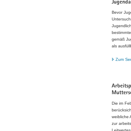
Jugenda
Bevor Juge
Untersuchu
Jugendlic
bestimmte 
gemäß Jug
als ausfül
Zum Ser
Arbeitsp
Mutters
Die im Fe
berücksich
weibliche
zur arbei
Leitwertes