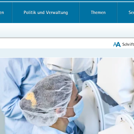
reifende
en
Politik und Verwaltung
Themen
Se
Schrif
en
leinstieg
lthemen