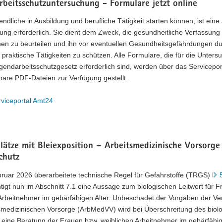
rbeitsschutzuntersuchung - Formulare jetzt online
ndliche in Ausbildung und berufliche Tätigkeit starten können, ist eine 
ng erforderlich. Sie dient dem Zweck, die gesundheitliche Verfassung
hen zu beurteilen und ihn vor eventuellen Gesundheitsgefährdungen d
praktische Tätigkeiten zu schützen. Alle Formulare, die für die Unter
endarbeitsschutzgesetz erforderlich sind, werden über das Servicepor
lbare PDF-Dateien zur Verfügung gestellt.
viceportal Amt24
lätze mit Bleiexposition – Arbeitsmedizinische Vorsorge
chutz
bruar 2026 überarbeitete technische Regel für Gefahrstoffe (TRGS)
tigt nun im Abschnitt 7.1 eine Aussage zum biologischen Leitwert für 
 Arbeitnehmer im gebärfähigen Alter. Unbeschadet der Vorgaben der V
tsmedizinischen Vorsorge (ArbMedVV) wird bei Überschreitung des biol
 eine Beratung der Frauen bzw. weiblichen Arbeitnehmer im gebärfähig