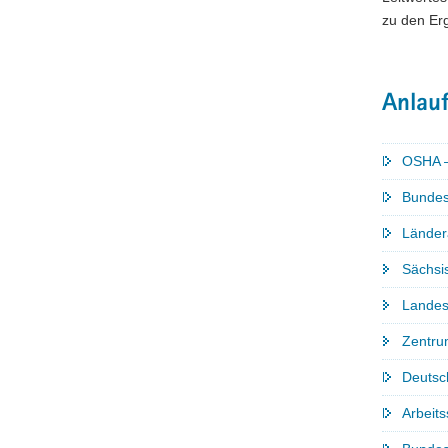
zu den Erg
Anlauf
OSHA –
Bundesm
Ländera
Sächsis
Landesd
Zentru
Deutsc
Arbeit