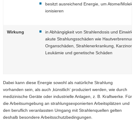
besitzt ausreichend Energie, um Atome/Molekü
a
ionisieren
v
i
g
Wirkung
in Abhängigkeit von Strahlendosis und Einwirkd
a
akute Strahlungsschäden wie Hautverbrennun
t
Organschäden, Strahlenerkrankung, Karzinom
i
Leukämie und genetische Schäden
o
n
Dabei kann diese Energie sowohl als natürliche Strahlung
vorhanden sein, als auch ‚künstlich‘ produziert werden, wie durch
medizinische Geräte oder industrielle Anlagen, z. B. Kraftwerke. Für
die Arbeitsumgebung an strahlungsexponierten Arbeitsplätzen und
den beruflich veranlassten Umgang mit Strahlenquellen gelten
deshalb besondere Arbeitsschutzbedingungen.