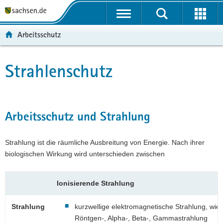
P
P
H
F
o
o
a
o
r
r
u
o
Arbeitsschutz
t
t
p
t
a
a
t
e
l
l
i
r
Strahlenschutz
Hauptinhalt
ü
n
n
-
b
a
h
B
e
v
a
e
r
i
l
r
Arbeitsschutz und Strahlung
g
g
t
e
r
a
i
Strahlung ist die räumliche Ausbreitung von Energie. Nach ihrer
e
t
c
biologischen Wirkung wird unterschieden zwischen
i
i
h
f
o
e
n
Ionisierende Strahlung
n
d
Strahlung
kurzwellige elektromagnetische Strahlung, wie
e
Röntgen-, Alpha-, Beta-, Gammastrahlung
N