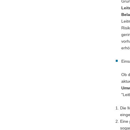
Grun
Leit
Bel
Leit
Risi
geri
vorh
erhö
Eins
Ob d
aktu
Umwe
"Leit
Die 
eing
Eine 
sogar