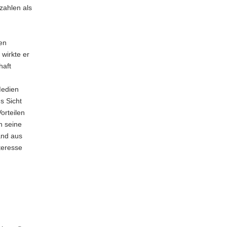
zahlen als
en
wirkte er
haft
Medien
s Sicht
orteilen
h seine
and aus
teresse