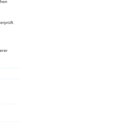
chen
erprüft.
erer