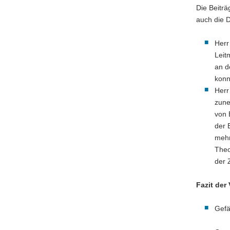
Die Beiträ
a
auch die D
v
i
Her
g
Leit
a
an d
t
konn
i
Her
o
zune
n
von 
der 
mehr
Theo
der 
Fazit der
Gefä