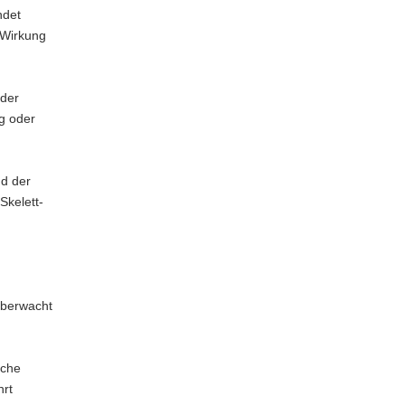
ndet
 Wirkung
der
g oder
nd der
Skelett-
überwacht
sche
hrt