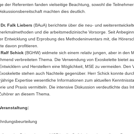
ge der Referenten fanden vielseitige Beachtung, sowohl die Teilnehmer
iskussionsbereitschaft machten dies deutlich.
r
Dr. Falk Liebers
(BAuA) berichtete über die neu- und weiterentwickelt
merkmalmethoden und die arbeitsmedizinische Vorsorge. Seit Anbeginn 
er Entwicklung und Erprobung des Methodeninventars mit, die Hörersc
te davon profitieren.
r
Ralf Schick
(BGHW) widmete sich einem relativ jungen, aber in den 
hmend verbreiteten Thema. Die Verwendung von Exoskelette bietet au
Entwicklern und Herstellern eine Möglichkeit, MSE zu vermeiden. Den V
Exoskelette stehen auch Nachteile gegenüber. Herr Schick konnte durc
jährige Expertise wesentliche Informationen zum aktuellen Kenntnisst
rie und Praxis vermitteln. Die intensive Diskussion verdeutlichte das In
Zuhörer an diesem Thema.
 Veranstaltung:
hrdungsbeurteilung