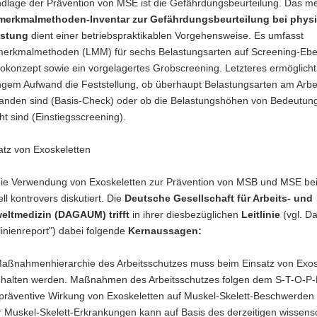
dlage der Prävention von MSE ist die Gefährdungsbeurteilung. Das me
merkmalmethoden-Inventar zur Gefährdungsbeurteilung bei phys
astung
dient einer betriebspraktikablen Vorgehensweise. Es umfasst
merkmalmethoden (LMM) für sechs Belastungsarten auf Screening-Ebe
kokonzept sowie ein vorgelagertes Grobscreening. Letzteres ermöglicht
ngem Aufwand die Feststellung, ob überhaupt Belastungsarten am Arbei
anden sind (Basis-Check) oder ob die Belastungshöhen von Bedeutung
ht sind (Einstiegsscreening).
atz von Exoskeletten
ie Verwendung von Exoskeletten zur Prävention von MSB und MSE beit
ell kontrovers diskutiert. Die
Deutsche Gesellschaft für Arbeits- und
ltmedizin (DAGAUM) trifft
in ihrer diesbezüglichen
Leitlinie
(vgl. Da
linienreport")
dabei folgende
Kernaussagen:
Maßnahmenhierarchie des Arbeitsschutzes muss beim Einsatz von Exos
ehalten werden. Maßnahmen des Arbeitsschutzes folgen dem S-T-O-P-P
präventive Wirkung von Exoskeletten auf Muskel-Skelett-Beschwerden
 Muskel-Skelett-Erkrankungen kann auf Basis des derzeitigen wissensc