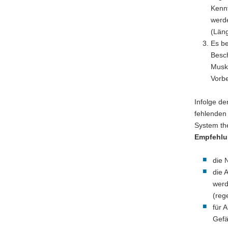
Kennt
werde
(Läng
Es be
Besc
Musku
Vorb
Infolge de
fehlenden 
System the
Empfehl
die 
die 
werd
(reg
für 
Gefä