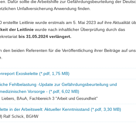
en. Dafür sollte die Arbeitshilfe zur Gefährdungsbeurteilung der Deuts
tzlichen Unfallversicherung Anwendung finden.
0 erstellte Leitlinie wurde erstmals am 5. Mai 2023 auf ihre Aktualität üb
keit der Leitlinie
wurde nach inhaltlicher Überprüfung durch das
sekretariat
bis
31.05.2024
verlängert.
 den beiden Referenten für die Veröffentlichung ihrer Beiträge auf uns
.
ienreport Exoskelette (*.pdf, 1,75 MB)
liche Fehlbelastung -Update zur Gefährdungsbeurteilung und
medizinischen Vorsorge - (*.pdf, 6,02 MB)
k Liebers, BAuA, Fachbereich 3 "Arbeit und Gesundheit"
ette in der Arbeitswelt: Aktueller Kenntnisstand (*.pdf, 3,30 MB)
FH) Ralf Schick, BGHW