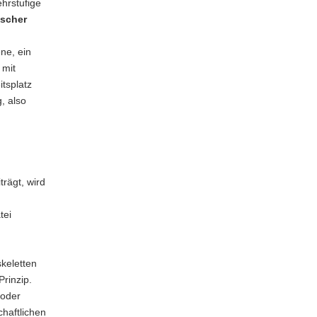
hrstufige
ischer
ne, ein
 mit
tsplatz
, also
rägt, wird
tei
keletten
rinzip.
 oder
haftlichen