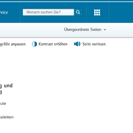
Suchbegriff
rvice
Suche starten
Übergeordnete Seiten
tgröße anpassen
Kontrast erhöhen
Seite vorlesen
Weitere
Information
g und
3
eute
eletten