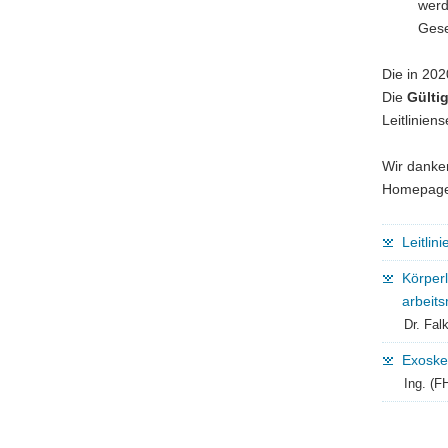
werd
Gese
Die in 202
Die
Gültig
Leitlinien
Wir danken
Homepage
Leitlin
Körper
arbeits
Dr. Fal
Exoskel
Ing. (