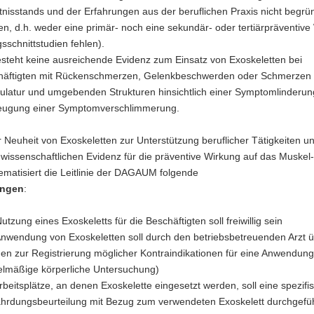
nisstands und der Erfahrungen aus der beruflichen Praxis nicht begrü
n, d.h. weder eine primär- noch eine sekundär- oder tertiärpräventive
sschnittstudien fehlen).
steht keine ausreichende Evidenz zum Einsatz von Exoskeletten bei
häftigten mit Rückenschmerzen, Gelenkbeschwerden oder Schmerzen 
latur und umgebenden Strukturen hinsichtlich einer Symptomlinderun
eugung einer Symptomverschlimmerung.
r Neuheit von Exoskeletten zur Unterstützung beruflicher Tätigkeiten u
wissenschaftlichen Evidenz für die präventive Wirkung auf das Muskel-
matisiert die Leitlinie der DAGAUM folgende
ungen
:
Nutzung eines Exoskeletts für die Beschäftigten soll freiwillig sein
Anwendung von Exoskeletten soll durch den betriebsbetreuenden Arzt 
en zur Registrierung möglicher Kontraindikationen für eine Anwendung
elmäßige körperliche Untersuchung)
Arbeitsplätze, an denen Exoskelette eingesetzt werden, soll eine spezifi
hrdungsbeurteilung mit Bezug zum verwendeten Exoskelett durchgefü