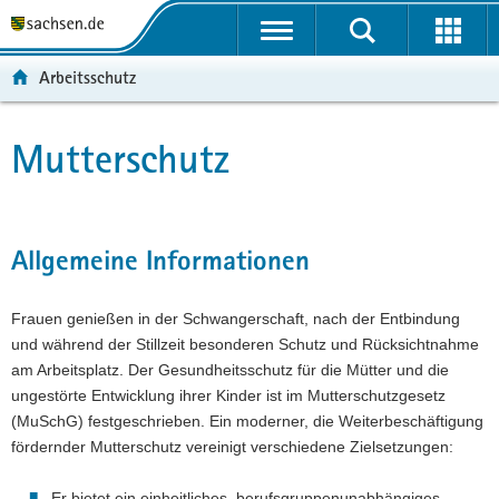
P
P
H
F
o
o
a
o
r
r
u
o
Arbeitsschutz
t
t
p
t
a
a
t
e
l
l
i
r
Mutterschutz
Hauptinhalt
ü
n
n
-
b
a
h
B
e
v
a
e
r
i
l
r
Allgemeine Informationen
g
g
t
e
r
a
i
Frauen genießen in der Schwangerschaft, nach der Entbindung
e
t
c
und während der Stillzeit besonderen Schutz und Rücksichtnahme
i
i
h
am Arbeitsplatz. Der Gesundheitsschutz für die Mütter und die
f
o
ungestörte Entwicklung ihrer Kinder ist im Mutterschutzgesetz
e
n
(MuSchG) festgeschrieben. Ein moderner, die Weiterbeschäftigung
n
fördernder Mutterschutz vereinigt verschiedene Zielsetzungen:
d
e
Er bietet ein einheitliches, berufsgruppenunabhängiges
N